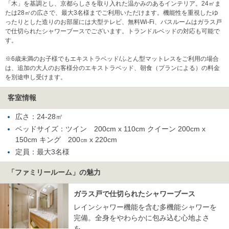
「木」を基調とし、京都らしさを取り入れた温かみのあるインテリア。24㎡ま
たは28㎡の広さで、最大3名様までご利用いただけます。機能性を重視したゆ
ったりとした造りのお部屋には大型テレビ、無料Wi-Fi、バスルームはガラス戸
で仕切られたシャワーブースでございます。トランドルベッドの対応も可能で
す。
※6歳未満のお子様でもエキストラベッド/ふとん型マットレスをご利用の場合
は、追加の大人のお客様分のエキストラベッド、朝食（プランによる）の料金
を別途申し受けます。
客室情報
広さ：24-28㎡
ベッドサイズ：ツイン 200cm x 110cm クイーン 200cm x
150cm キング 200㎝ x 220cm
定員：最大3名様
「ファミリールーム」の魅力
ガラス戸で仕切られたシャワーブース
レインシャワー機能を含む多機能シャワーを
完備。全身をやわらかに包み込む心地よさ
を。