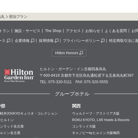
烏丸
宿泊プラン
トラン
施設・サービス
The Shop
アクセス
お知らせ
よくある質問
お
ース
企業情報
採用情報
プライバシーポリシー
特定商取引法に
Hilton Honors
ヒルトン・ガーデン・イン京都四条烏丸
〒600-8418 京都市下京区烏丸通松原下る五条烏丸町397
TEL: 075-320-5111 FAX: 075-320-5555
グループホテル
中部
関西
軽井沢KIKYOキュリオ・コレクション
ウォルドーフ・アストリア大阪
yヒルトン
ROKU KYOTO, LXR Hotels & Resorts
ンラッド名古屋
コンラッド大阪
ルトン名古屋
キャノピーbyヒルトン大阪梅田