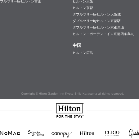
ブルツリーbyヒルトン富山
ヒルトン大阪
ヒルトン京都
ダブルツリーbyヒルトン大阪城
ダブルツリーbyヒルトン京都駅
ダブルツリーbyヒルトン京都東山
ヒルトン・ガーデン・イン京都四条烏丸
中国
ヒルトン広島
Copyright © Hilton Garden Inn Kyoto Shijo Karasuma all rights reserved.
Hilton
NOMAD
SignisaHilton
Canopy by
Hilton
Curio
Grad
Hilton
Hotels
Collection
&