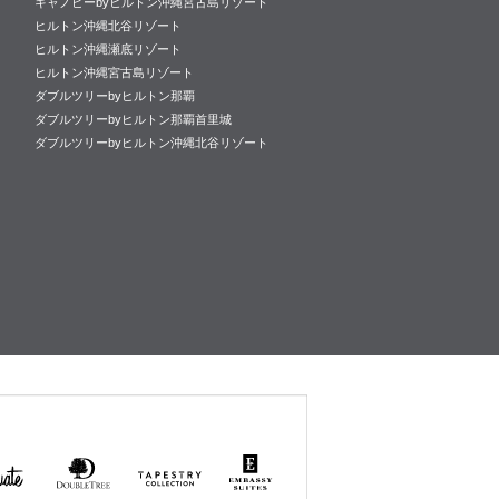
キャノピーbyヒルトン沖縄宮古島リゾート
ヒルトン沖縄北谷リゾート
ヒルトン沖縄瀬底リゾート
ヒルトン沖縄宮古島リゾート
ダブルツリーbyヒルトン那覇
ダブルツリーbyヒルトン那覇首里城
ダブルツリーbyヒルトン沖縄北谷リゾート
uate
DoubleTree
Tapestry
Embassy
by
Collection
Suites
Hilton
by Hilton
by