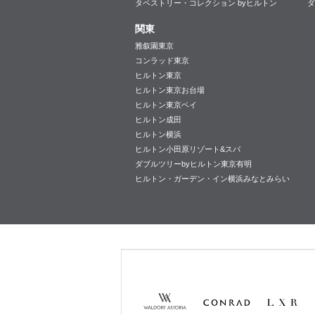
タペストリー・コレクション byヒルトン
ダ
関東
雅叙園東京
コンラッド東京
ヒルトン東京
ヒルトン東京お台場
ヒルトン東京ベイ
ヒルトン成田
ヒルトン横浜
ヒルトン小田原リゾート&スパ
ダブルツリーbyヒルトン東京有明
ヒルトン・ガーデン・イン横浜みなとみらい
Waldorf
Conrad
LXR
Astoria
Hotels &
Hotels &
Resorts