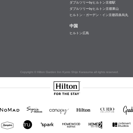
ダブルツリーbyヒルトン京都駅
ダブルツリーbyヒルトン京都東山
ヒルトン・ガーデン・イン京都四条烏丸
中国
ヒルトン広島
Copyright © Hilton Garden Inn Kyoto Shijo Karasuma all rights reserved.
Hilton
NOMAD
SignisaHilton
Canopy by
Hilton
Curio
Grad
Hilton
Hotels
Collection
&
Resorts
Hampton
Tru
Tru by
Homewood
Home2
by
by
Hilton
Suites by
Suites
Hilton
Hilton
Hilton
by
Hilton