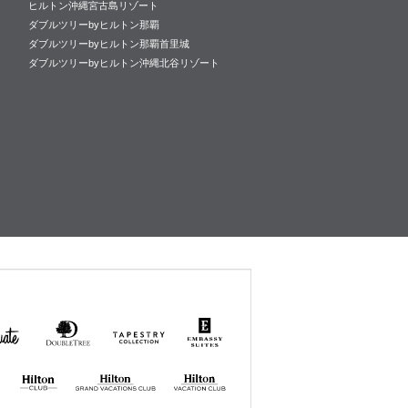
ヒルトン沖縄宮古島リゾート
ダブルツリーbyヒルトン那覇
ダブルツリーbyヒルトン那覇首里城
ダブルツリーbyヒルトン沖縄北谷リゾート
uate
DoubleTree
Tapestry
Embassy
by
Collection
Suites
Hilton
by Hilton
by
Hilton
Hilton GRAND
Hilton
VACATIONS
VACATION
CLUB
CLUB