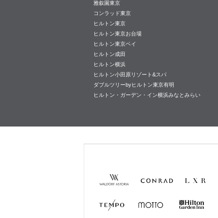
雅叙園東京
コンラッド東京
ヒルトン東京
ヒルトン東京お台場
ヒルトン東京ベイ
ヒルトン成田
ヒルトン横浜
ヒルトン小田原リゾート&スパ
ダブルツリーbyヒルトン東京有明
ヒルトン・ガーデン・イン横浜みなとみらい
Waldorf
Conrad
LXR
Astoria
Hotels &
Hotels &
Resorts
Resorts
TEMPO
MOTTO
Hilton
Garden
Inn