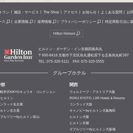
トラン
施設・サービス
The Shop
アクセス
お知らせ
よくある質問
お
ース
企業情報
採用情報
プライバシーポリシー
特定商取引法に
Hilton Honors
ヒルトン・ガーデン・イン京都四条烏丸
〒600-8418 京都市下京区烏丸通松原下る五条烏丸町397
TEL: 075-320-5111 FAX: 075-320-5555
グループホテル
中部
関西
軽井沢KIKYOキュリオ・コレクション
ウォルドーフ・アストリア大阪
yヒルトン
ROKU KYOTO, LXR Hotels & Resorts
ンラッド名古屋
コンラッド大阪
ルトン名古屋
キャノピーbyヒルトン大阪梅田
ブルツリーbyヒルトン富山
ヒルトン大阪
ヒルトン京都
ダブルツリーbyヒルトン大阪城