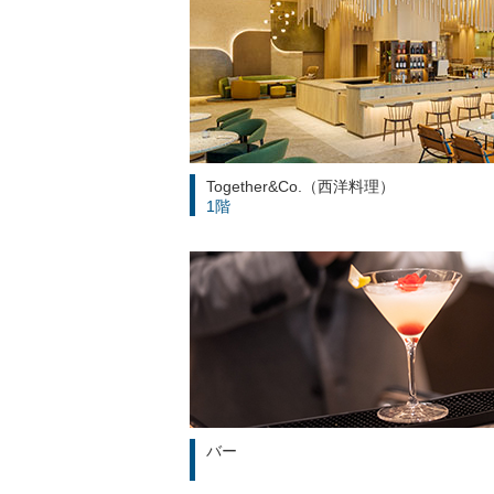
Together&Co.（西洋料理）
1階
バー