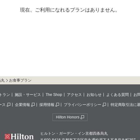
現在、ご利用になれるプランはありません。
烏丸
お食事プラン
トラン
施設・サービス
The Shop
アクセス
お知らせ
よくある質問
お
ース
企業情報
採用情報
プライバシーポリシー
特定商取引法に
Hilton Honors
ヒルトン・ガーデン・イン京都四条烏丸
〒600-8418 京都市下京区烏丸通松原下る五条烏丸町397